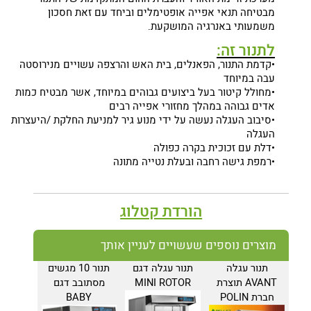
מבטיחה תנאי אפייה אופטימלים וביחד עם זאת חסכון
משמעותי באנרגיה המושקעת.
לתנור זה:
•קדמת התנור, הפאנלים, בית האש והרצפה עשויים מנירוסטה
עבה במיוחד
•מחולל קיטור בעל ביצועים גבוהים במיוחד, אשר מבטיח כמות
אדים גבוהה במהלך מחזורי אפייה רבים
•סיבוב העגלה נעשה על ידי מנוע גיר למניעת החלקת /היעצרות
העגלה
•דלת עם זכוכית בקרה כפולה
•רמפת גישה רחבה ובעלת נטייה מתונה
הורדת קטלוג
מוצרים נוספים שעשויים לעניין אותך
תנור עגלה
תנור עגלה דגם
תנור 10 מגשים
AVANT תוצרת
MINI ROTOR
מסתובב דגם
חברת POLIN
BABY