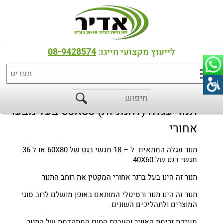
דף הבית
>
כל המוצרים
>
תנורים
>
תנורי FORNI FIORINI איטליה
תנור עגלה דגם ROTOR
לייעוץ מקצועי חייגו:
08-9428574
תנור עגלה (לחמניות) 60X80 בעל מבער
אחורי
תנור עגלה המתאים ל – 18 מגשי בגט של 60X80 או ל 36
מגשי בגט של 40X60
תנור זה הינו בעל ברנר אחורי המקטין את רוחב התנור
תנור זה הינו תנור ורסיטלי המותאם באופן מושלם לרוב סוגי
המוצרים ולתהליכים השונים.
מערכת זרימת האוויר והעברת החום המתקדמת של התנור