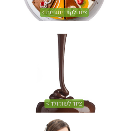
ציוד לקונדיטוריות >
בכל קונדיטוריה איכותית , באם היא מבוססת על עבודת יד או
לא, ניתן למצוא היום ציוד מתקדם העובד לפי תוכניות קבועות
ובאופן ממוחשב. אלה מיעלים את העבודה ומשפרים את
איכות המוצרים.
ציוד לשוקולד >
הציוד לעיבוד וטימפרור שוקולד מציב סטנדרט חדש לחברות
המתחרות ועושות את מלאכתם של שוקולטיירים, שאינם
מוכנים להתפשר על איכות, קלה ונעימה. והשוקולד מבריק