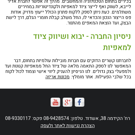
בכירים בתחום הטכנולוגיה והמחשבים. מהלך זה אפשר לחברת אדיר
לייבא, לשווק ואף לייצר ציוד למאפיות ולקונדיטוריות במחירים
משתלמים. כעת ניתן לספק ללקוח פתרון הכולל ייעוץ מדויק אודות
פס הייצור הנכון והכדאי לו, החל משלב קבלת חומרי הגלם, דרך לישת
הבצק, ועד הוצאת המאפים מהתנור.
ניסיון החברה - יבוא ושיווק ציוד
למאפיות
לחברתנו קשרים הדוקים עם חברות מובילות עולמיות בתחום, דבר
המאפשר לנו לספק התאמה מלאה של ציוד החל ממאפיות קטנות ועד
ולמפעלי בצק גדולים. לנו הניסיון להעניק ליווי אישי וצמוד לכול לקוח
בכל שלבי הפעילות. אתר מומלץ:
מכונות אריזה
רח' הקידמה 38, אשדוד. טלפון: 08-9428574 פקס: 08-9330117
הצהרת נגישות לאתר ולעסק