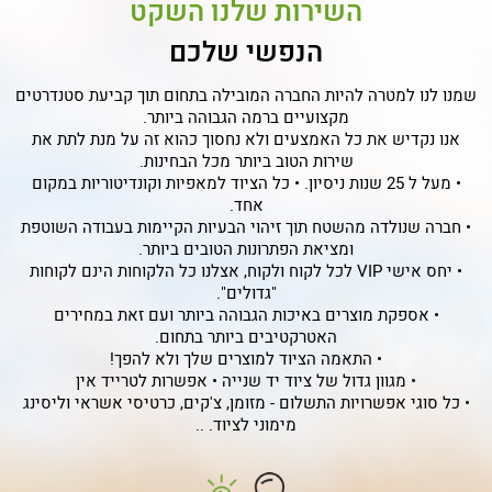
השירות שלנו השקט
וייצור מכונות, תנורים, קוויי ייצור ועוד..
הנפשי שלכם
שמנו לנו למטרה להיות החברה המובילה בתחום תוך קביעת סטנדרטים
מקצועיים ברמה הגבוהה ביותר.
אנו נקדיש את כל האמצעים ולא נחסוך כהוא זה על מנת לתת את
שירות הטוב ביותר מכל הבחינות.
• מעל ל 25 שנות ניסיון. • כל הציוד למאפיות וקונדיטוריות במקום
אחד.
• חברה שנולדה מהשטח תוך זיהוי הבעיות הקיימות בעבודה השוטפת
ומציאת הפתרונות הטובים ביותר.
• יחס אישי VIP לכל לקוח ולקוח, אצלנו כל הלקוחות הינם לקוחות
"גדולים".
• אספקת מוצרים באיכות הגבוהה ביותר ועם זאת במחירים
האטרקטיבים ביותר בתחום.
• התאמה הציוד למוצרים שלך ולא להפך!
• מגוון גדול של ציוד יד שנייה • אפשרות לטרייד אין
• כל סוגי אפשרויות התשלום - מזומן, צ'קים, כרטיסי אשראי וליסינג
מימוני לציוד. ..