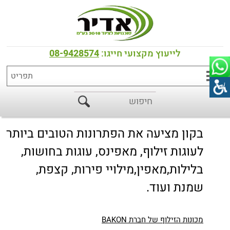
דף הבית
>
כל המוצרים
>
מכונות למילוי, ציפוי, זילוף והתזה
מכונות זילוף - סדרת Multi Depositing
לייעוץ מקצועי חייגו:
08-9428574
תוצרת BAKON איטליה
בקון מציעה את הפתרונות הטובים ביותר
לעוגות זילוף, מאפינס, עוגות בחושות,
בלילות,מאפין,מילויי פירות, קצפת,
שמנת ועוד.
מכונות הזילוף של חברת BAKON