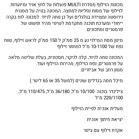
מכונות הזילוף מסדרת MULTI פועלות על לחץ אויר ומיועדות
לזילוף של מסות נוזליות למחצה. המכונה בנויה על מסגרת
נירוסטה ומצוידת בגלגלים ועל כן נוחה לניוד. למכונה לוח בקרה
ייחודי ומערכת תוכנה מתקדמת לשינוי מהיר ופשוט של
פרמטרים ומתכונים.
מינון מסת המילוי נע מ 25 סמ"ק ל 150 סמ"ק לראש זילוף, טווח
נפח של 10-1100 מ"ל למחזור זילוף
המכונה נוחה לניוד, קלה לניקוי, חסכונית, בעלת שליטה מלאה
על פרמטרים, נפח הזילוף, מהירות הזילוף ועוד.
מגוון רחב של אביזרים:
מיכל מסה בגדלים שונים (למשל 35 או 65 ליטר.)
צילינדר בוכנה 10/100 מ"ל, 36/180 מ"ל, 110/475 מ"ל,
220/1100 מ"ל
מעלית אנכית לפיית הזילוף
יציאת חיתוך אנכית
אקדח זילוף עם צינור