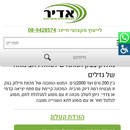
דף הבית
>
כל המוצרים
>
שקילה, חיתוך וכדרור בצק
>
חילוק בצק
מחלק בצק וולומטרי תוצרת חברת POLIN
לייעוץ מקצועי חייגו:
08-9428574
מחלק בצק המתאים לטווח רחב מאוד
של גדלים
בין 200 גרם ועד 2000גרם. המגש המובנה של מכונת חילוק בצק
זו מבטיח רמת דיוק מרבית. המכונה קיימת עם פתח יציאה קדמי
או צדדי. ניתן לשלב מכונה זו עם מסוע למגלגלת לחם, מסוע
לגלגול חוזר או עם מסוע לתא השהייה מוגבה .
הורדת קטלוג