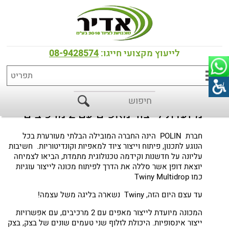
דף הבית
>
כל המוצרים
>
מכונות לייצור עוגיות
TWINY MULTIDROP מבית POLIN
לייעוץ מקצועי חייגו:
08-9428574
מיועדת לייצור מאפים עם 2 מרכיבים
חברת POLIN הינה החברה המובילה הבלתי מעורערת בכל
הנוגע לתכנון, פיתוח וייצור ציוד למאפיות וקונדיטוריות. חשיבות
עליונה על חדשנות וקידמה טכנולוגית מתמדת, הביאו לצמיחה
יוצאת דופן אשר סללה את הדרך לפיתוח מכונה לייצור עוגיות
כמו Twiny Multidrop
עד עצם היום הזה, Twiny נשארה בליגה משל עצמה!
המכונה מיועדת לייצור מאפים עם 2 מרכיבים, עם אפשרויות
ייצור אינסופיות. היכולת לזלוף שני טעמים שונים של בצק, בצק