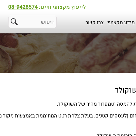
לייעוץ מקצועי חייגו:
08-9428574
מידע מקצועי
צרו קשר
שוקולד
ום ןלעסקים קטנים. בעלת צלחת רטט המחוממת באמצעות מקור 
בזרימת השוקולד.