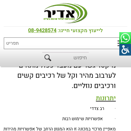
דף הבית
>
כל המוצרים
>
מיקסרים פלנטרים
MR מיקסר גשר כפול
לייעוץ מקצועי חייגו:
08-9428574
מיקסר גשר עם מעבד כפול מתאים
לערבוב מהיר וקל של רכיבים קשים
ורכיבים נוזליים.
יתרונות
· רב צדדי
· אפשרויות שימוש רבות
מאפיין מרכזי במכונה זו הוא המגוון הרחב של אפשרויות מהירות