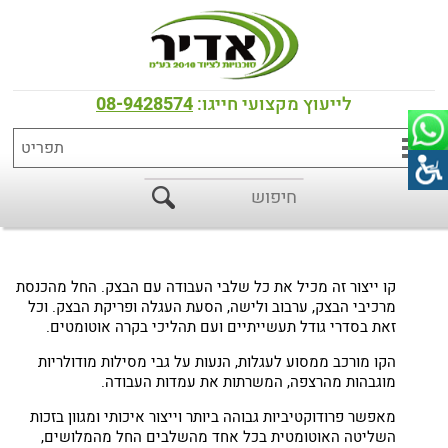
דף הבית
>
כל המוצרים
>
קווי יצור
>
LINEAR AUTOMATIC PLANT קו ייצור
אוטומטי לינארי
לייעוץ מקצועי חייגו:
08-9428574
LINEAR AUTOMATIC PLANT קו ייצור
אוטומטי ליניארי
קו ייצור זה מכיל את כל שלבי העבודה עם הבצק. החל מהכנסת
מרכיבי הבצק, ערבוב ולישה, הסעת העגלה ופריקת הבצק. וכל
זאת בסדרי גודל תעשייתיים ועם תהליכי בקרה אוטומטים.
הקו מורכב ממסוע לעגלות, הנעות על גבי מסילות מודולריות
מוגבהות מהרצפה, המשרתות את עמדות העבודה.
מאפשר פרודוקטיביות גבוהה ביותר וייצור איכותי ומגוון בזכות
השליטה האוטומטית בכל אחד מהשלבים החל מהמלושים,