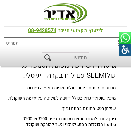
דף הבית
>
כל המוצרים
>
שוקולד
LEGEND מכונת טמפרינג 24 קג
לייעוץ מקצועי חייגו:
08-9428574
גרסה חדשה של מכונת הטמפרינג
שלSELMI עם לוח בקרה דיגיטלי.
מכונה תכליתית ביותר בעלת עלויות הפעלה נמוכות.
מיכל שוקולד גדול בכולל דוושה לשליטה על זרימת השוקולד.
שולחן רטט מחומם במתח נמוך.
ניתן לחבר למכונה זו את מכונות הציפוי R200או R200
Truffleהכוללות מסוע לציפוי וגשר להזרקת שוקולד.