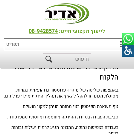
דף הבית
>
כל המוצרים
>
שוקולד
Filler מזרק שולחני למילוי פרלינים
לייעוץ מקצועי חייגו:
08-9428574
הזרקת מילויים מותאמים לפי דרישת
הלקוח
באמצעות שליטה של מיקרו- פרוססורים והתאמת כמויות,
מסוגלת מכונה זו להקל להאיץ את תהליך הזרקת מילוי פרלינים.
גוף משאבת הפיסטון בנוי מחומר הניתן לניקוי מושלם.
סביבת העבודה בנקודת ההזרקה מחוממת ומווסתת טמפרטורה.
בעבודה בצפיפות נמוכה, המכונה מגיע לרמות יעילות גבוהות
ביותר.