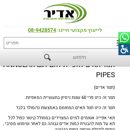
דף הבית
>
כל המוצרים
>
תנורים
>
תנורי FORNI FIORINI איטליה
תנור לחם תעשייתי
לייעוץ מקצועי חייגו:
08-9428574
תנור תאים לאפיית לחם דגם ANNULAR
PIPES
(תנור אדים)
תנור זה הינו פרי 60 שנות ניסיון בתעשיית המאפיות.
תנור זה הינו תנור תאים המחומם באמצעות גז/סולר בלבד
תאי אפייה אטומים למים המצוידים במחולל קיטור כפול לכל
תא על מנת להבטיח כמות אדים גבוהה גם לאחר שימוש מסיבי ,
הודות ליכולת שימור החום הגבוהה.