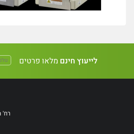
לייעוץ חינם
מלאו פרטים
רח' הקידמה 38, אשדו