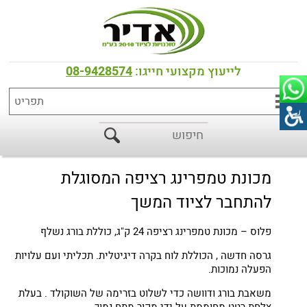
דף הבית
>
כל המוצרים
>
שוקולד
סלמי PLUS מכונת טמפרינג בעלת מיכל
לייעוץ מקצועי חייגו:
08-9428574
של 24 קג
מכונת טמפרינג רציפה המסוגלת
להתחבר לציוד המשך
פלוס – מכונת טמפרינג רציפה 24 ק"ג, כוללת בורג נשלף
גרסה חדשה , הכוללת לוח בקרה דיגיטלית. תכליתי ועם עלויות
הפעלה נמוכות.
משאבת בורג ודוושה כדי לשלוט בזרימה של השוקולד . בעלת