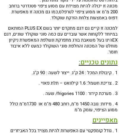
צלחת רטט מחוממת על ידי מקור מתח נמוך.
מכונה זו יכולה להיות מצוידת עם מסוע ציפוי סטנדרטי ברוחב
200 מ"מ או מסוע ציפוי לטרפלס,כמו גם מכונה זו מאפשרת
דפוס באמצעות צלחת הזרקת שוקולד.
למכונה זו קיים גם דגם מתקדם יותר בשם PLUS EX המותאם
במיוחד ללקוחות אשר עובדים עם כמה סוגי שוקולד שונים, דגם
EXהינו בעל משאבת בורג מתפרקת ונשלפת המאפשרת ניקיון
מוחלט של המכונה והחלפת סוגי השוקולד כמעט ללא איבוד
חומר.
נתונים טכניים:
1 . קיבולת המכל : 24 ק"ג. ייצור לשעה : 90 ק"ג.
2 . צריכת חשמל: 1.6 קילוואט – תלת פאזי .
3 . מערכת קירור : 1100 frigories/ שעה .
4 . מידות: גובה 1450 מ"מ, רוחב 480 מ"מ או 1730מ"מ כולל
מסוע הציפוי, עומק מ"מ
מאפיינים
1 . גודל קומפקטי עם האפשרות להיות מצויד בכל האביזרים