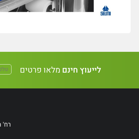
לייעוץ חינם
מלאו פרטים
רח' הקידמה 38, אשדו