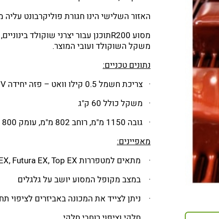
האזור השלישי הינו חגורת פוליקרבונט עליה מ
מסוע R200תוכנן עבור יצרני שוקולד ב
משקל השוקולד ועובי המוצר.
נתונים טכניים:
· צריכת חשמל 0.5 קילו וואט – פזה יחידה 200V
· משקל כולל 60 ק"ג
· גובה 1150 מ"מ, רוחב 802 מ"מ, עומק 800 מ"מ
מאפיינים:
· מתאים למטפררות Plus EX, Futura EX, Top EX
· במצב מקופל המסוע יושב על גלגלים
· ניתן לצייד את המכונה באביזרים לציפוי תחת
חלקי וציפוי רוחבי חלקי.