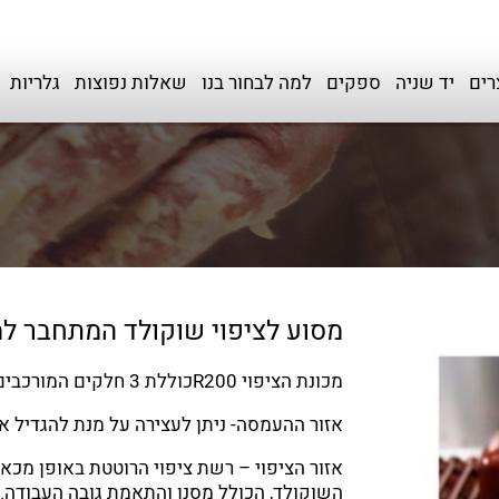
רים
יד שניה
ספקים
למה לבחור בנו
שאלות נפוצות
גלריות
מסוע לציפוי שוקולד המתחבר למכונו
מכונת הציפוי R200כוללת 3 חלקים המורכבים על מסוע קל וקומפקטי.
אזור ההעמסה- ניתן לעצירה על מנת להגדיל את
אזור הציפוי – רשת ציפוי הרוטטת באופן מכא
השוקולד, הכולל מסנן והתאמת גובה העבודה.