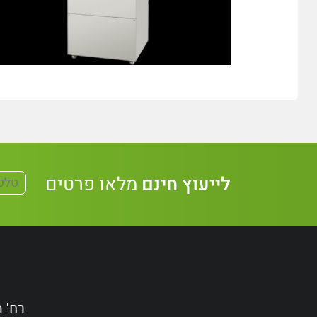
לייעוץ חינם
מלאו פרטים
רח' הקידמה 38, אשדו