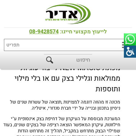
דף הבית
>
כל המוצרים
>
מכונות לייצור עוגיות
מכונה לייצור עוגיות ממולאות וגלילי בצק
לייעוץ מקצועי חייגו:
08-9428574
מכונת NEW MAGIC לייצור עוגיות
ממולאות וגלילי בצק עם או בלי מילוי
ותוספות
מכונה זו מהווה דוגמה למצוינות ,תוצאה של עשרות שנים של
ניסיון בתכנון ובנייה על ידי חברת סנדורי, איטליה.
המערכת מבוססת על העיקרון של דחיפת בצק אינסופית ע"י
חילזונות, עיקרון המאפשר הוצאה רציפה של בצקים שונים, בעוד
שמילוי הבצק מתרחש במקביל, תהליך זה מתרחש הודות