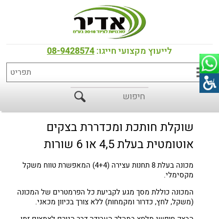
דף הבית
>
כל המוצרים
>
שקילה, חיתוך וכדרור בצק
>
חילוק בצק
מכדררת בצק אוטומטית 4 ,5 או 6 שורות
לייעוץ מקצועי חייגו:
08-9428574
דגם SVI
שוקלת חותכת ומכדררת בצקים
אוטומטית בעלת 4,5 או 6 שורות
מכונה בעלת 8 תחנות עצירה (4+4) המאפשרת טווח משקל
מקסימלי.
המכונה כוללת מסך מגע לקביעת כל הפרמטרים של המכונה
(משקל, לחץ, כדרור ומקמחות) ללא צורך בכיוון מכאני.