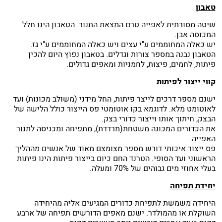
טאבון
שיטה מסורתית לאפייה טרם המצאת התנור. הטאבון הינו חלל
המכוסה אבן.
יש כאלה המחוממים ע"י עצים ויש כאלה המחוממים ע"י גז.
הטאבון נבנה במספר צורות וגדלים. בטאבון נפוץ היום להכין
פיתות, לחמים, פיצות, לחמניות ומאפים גדולים.
קווי ייצור לפיתות
ישנם מספר דרכים לייצר פיתות, החל מידני (משולב מכונות) ועד
לאוטומט מלא. לדוגמא בקו אוטומטי פס הייצור כולל הלישה של
הבצק, חיתוך אותו וייצור כדורי בצק.
את הכדורים המכונה משטחת(מרדדת), מתפיחה ומכניסה לתנור
האפייה.
פס ייצור איכותי דורש מספר מצומצם מאוד של אנשים מההליך
הראשוני ועד הסופי. הטרנד החם כיום בייצור פיתות הינו פיתות
בעלי אחוזי מים גבוהים של 70% ומעלה.
יחידת תפיחה
היחידה משמשת לתפיחת כדורים המגיעים אליה מהיחידה
השוקלת או מהמולדר. ישנם מאפים הדורשים תפיחה של ארבע