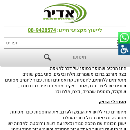
דף הבית
>
מידע מקצועי
>
מילון מונחים
מילון מונחים
לייעוץ מקצועי חייגו:
08-9428574
בצק
הינו הרכיב שהופך בסופו של דבר למאפה.
בצק מורכב ברובו משמרים, מלח וביצים. סוגי בצק שונים
מתאימים ללחמים, לחמניות, קרואסונים ועוד. עבור לחמים מסוגים
שונים יש ליצור בצק אחר. בצקים מסוימים יעורבבו בסוכר,
שוקולד, תוספת שמרים, כצח, מלח וכו.
מערבלי הבצק
מיועדים כדי ללוש את הבצק ולערבב את התוספות שבו. מכונות
מסוג זה נמצאות בכול רחבי העולם.
ישנן מכונות עם מכסה סגור וכאלו עם רשת נירוסטה. למכונה יש
שני מנועים כאשר האחד עבור הספירה והשני עבור הסיר עצמו.