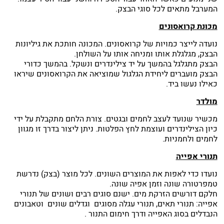
המערבל מתאים לכל סוגי הבצק.
מכונת קרואסונים
נועדה לייצר כמויות של קרואסונים. המכונה חותכת את גיליונות
הבצק, מגלגלת אותו ומניחה אותו על השולחן.
הבצק מתגלגל בהמשך על יד צילינדרים ונשקל. בהמשך כדורי
הבצק מועברים ליחידת הגלגול שמוציאה את הקרואסונים שיראו
כאילו נעשו ביד.
מולדר
מכשיר שנועד לעצב לחמים ובגטים. צורת הלחם מתקבלת על ידי
כיון הצילינדרים ועוצמת לחץ הפלטות. ניתן ליצור בדרך זו מגוון
לחמים ולחמניות.
תנורי אפייה
נועדו כדי לאפות את המוצרים השונים. לכל מוצר (בצק) נדרשת
טמפרטורה שונה וזמן אפיה שונה.
חלקם דורשים הזרקת מים. ישנם סוגים רבים ושונים של תנורי
אפייה: תנורי תאים, תנורי עגלה מסוגים וגדלים שונים וטאבונים
הנבדלים בסוג האפייה ודרך חימום התנור .