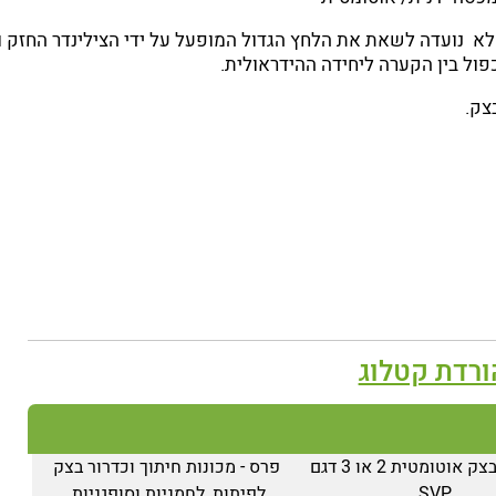
לא נועדה לשאת את הלחץ הגדול המופעל על ידי הצילינדר החזק ו
פול בין הקערה ליחידה ההידראולית.
צק.
ורדת קטלוג
מכדררת בצק אוטומטית 2 או 3 דגם
פרס - מכונות חיתוך וכדרור בצק
SVP
לפיתות, לחמניות וסופגניות.