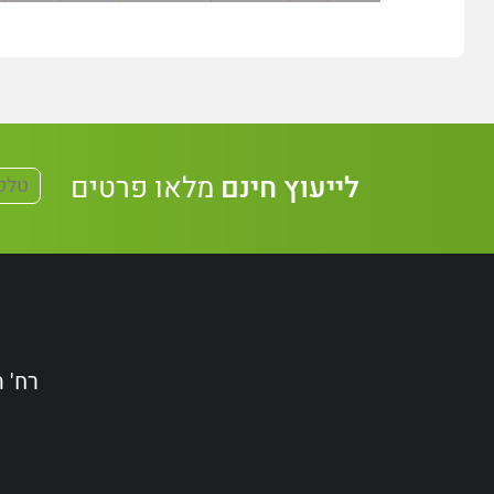
לייעוץ חינם
מלאו פרטים
רח' הקידמה 38, אשדו