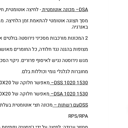
DSA– מכונה אוטומטית
- לחיצה אוטומטית, ח
מסך תצוגה אוטומטי להתאמת זמן הלחיצה. מתג
באנרגיה.
2 המכונות מורכבות מסכיני נירוסטה בולטים אך לא מרותכים על מנת להבטיח דיוק רב יותר ועמידות לאורך זמן.
מצופות בהגנה נגד חלודה, כל החומרים מאושר
מגש נירוסטה נגיש לאיסוף פרורים. ניקוי הס
מחוברות לגלגלי גומי וכוללות בלם.
DSS 1020 1530–
מאפשר חלוקה של 10X20 או 15X30
DSA 1020 1530–
מאפשר חלוקה של 10X20 או 15X30
DSSעם רשתות –
מכונה חצי אוטומטית בעלת 
RPS/RPA
מחזור עבודה: לחיצה על ידי ג'ויסטיק ופתיחת