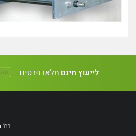
לייעוץ חינם
מלאו פרטים
רח' הקידמה 38, אשדו