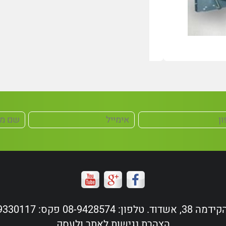
ד. טלפון: 08-9428574 פקס: 08-9330117
הצהרת נגישות לאתר ולעסק