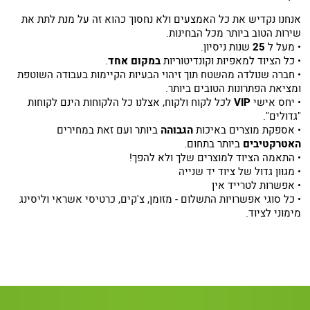
אנחנו נקדיש את כל האמצעים ולא נחסוך כהוא זה על מנת לתת את
שירות הטוב ביותר מכל הבחינות.
• מעל ל
25
שנות ניסיון.
• כל הציוד למאפיות וקונדיטוריות
במקום אחד
.
• חברה שנולדה מהשטח תוך זיהוי הבעיות הקיימות בעבודה השוטפת
ומציאת הפתרונות הטובים ביותר.
• יחס אישי
VIP
לכל לקוח ולקוח, אצלנו כל הלקוחות הינם לקוחות
"גדולים".
• אספקת מוצרים באיכות
הגבוהה
ביותר ועם זאת במחירים
האטרקטיבים
ביותר בתחום.
• התאמה הציוד למוצרים שלך ולא להפך!
• מגוון גדול של ציוד יד שנייה
• אפשרות לטרייד אין
• כל סוגי אפשרויות התשלום - מזומן, צ'קים, כרטיסי אשראי וליסינג
מימוני לציוד.