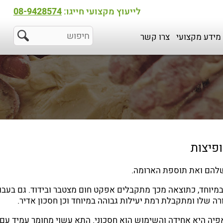
לייעוץ מקצועי חייגו:
08-9428574
מידע מקצועי
צרו קשר
פיצות
שלהם ואת תוספת הארומה.
בון של AS_TERM הינו עבה במיוחד, כתוצאה מכך מתקבלים אפקט חום מצטבר ובידוד. גם בעב
 שלו ומתקבלת רמת יעילות גבוהה במיוחד וכן חסכון אדיר.
פיה היא אחידה והשימוש הוא חסכוני. התא עשוי מחומר עמיד עם 