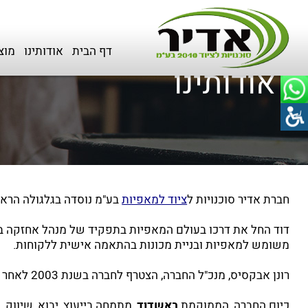
דף הבית
>
אודותינו
דף הבית
אודותינו
מוצ
אודותינו
חברת אדיר סוכנויות ל
ציוד למאפיות
בע"מ נוסדה בגלגולה הראשון בשנת 1984 על 
דוד החל את דרכו בעולם המאפיות בתפקיד של מנהל אחזקה במאפ
משומש למאפיות ובניית מכונות בהתאמה אישית ללקוחות.
רונן אבקסיס, מנכ"ל החברה, הצטרף לחברה בשנת 2003 לאחר מספר תפקידים בכירים בתחום המחשבים והטכנולוגיה כדי לענות על צורך שהתגלה בשוק לציוד איכותי ביותר במחירים שפויים.
כיום החברה, הממוקמת
באשדוד
, מתמחה בייעוץ, יבוא, שיווק,